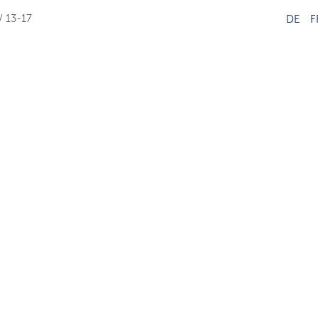
/ 13-17
DE
F