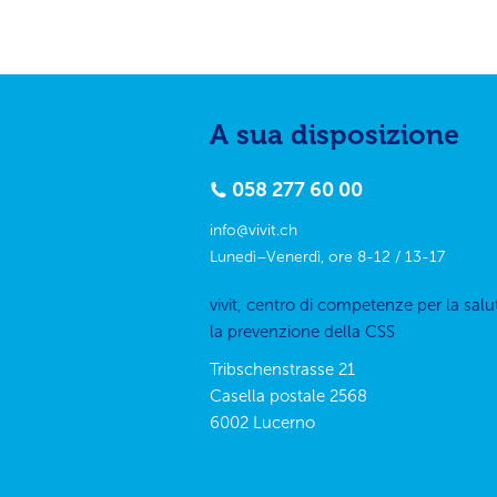
A sua disposizione
058 277 60 00
info@vivit.ch
Lunedì–Venerdì, ore 8-12 / 13-17
vivit, centro di competenze per la salu
la prevenzione della CSS
Tribschenstrasse 21
Casella postale 2568
6002
Lucerno